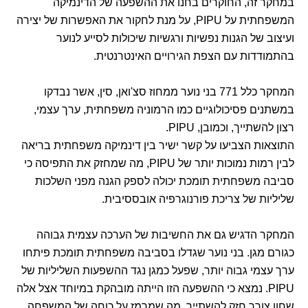
במחקר זה, החוקרים בחנו את ההשפעה של הדינמיקה
המשפחתית על PIPU, על מנת לחקור את האפשרות של יצירה
ועיצוב של הגנות נפשיות ורגשיות שיכולות לסייע לנוער
בהתמודדות עם הצפת הגירויים האינטרנטית.
המחקר כלל 771 בני נוער ממחוז סצ'ואן, סין, אשר נבדקו
במשתנים פסיכולוגיים כמו הרמוניה משפחתית, ערך עצמי,
רצון להשתייך, וכמובן, PIPU.
התוצאות הצביעו על קשר ישיר בין דינמיקה משפחתית בריאה
לבין רמות נמוכות יותר של PIPU, מה שמחזק את התפיסה כי
סביבה משפחתית תומכת יכולה לספק הגנה מפני השלכות
שליליות של צריכת פורנוגרפיה אובססיבית.
המחקר הדגיש גם את החשיבות של הערכה עצמית גבוהה
כגורם מגן. בני נוער שגדלו בסביבה משפחתית תומכת פיתחו
ערך עצמי גבוה יותר, שפעל כמגן נגד ההשפעות השליליות של
PIPU. נמצא כי ההשפעה הזו הייתה מובהקת במיוחד אצל אלה
שחוו צורך חזק להשתייך, מה שמרמז על כוחה של המשפחה