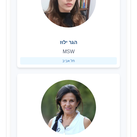
הגר ילוז
MSW
תל אביב