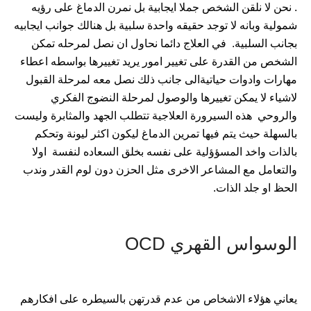
. نحن لا نلقن الشخص جملا ايجابية بل نمرن الدماغ على رؤيه
شمولية وبانه لا توجد حقيقه واحدة سلبية بل هنالك جوانب ايجابيه
بجانب السلبية. في العلاج دائما نحاول ان نصل لمرحله تمكن
الشخص من القدرة على تغيير امور يريد تغييرها بواسطه اعطاء
مهارات وادوات حياتيةالى جانب ذلك نصل معه لمرحلة القبول
لاشياء لا يمكن تغييرها والوصول لمرحلة النضوج الفكري
والروحي هذه السيرورة العلاجية تتطلب الجهد والمثابرة وليست
بالسهلة حيث يتم فيها تمرين الدماغ ليكون اكثر ليونة وتحكم
بالذات واخد المسؤؤلية على نفسه بخلق السعاده لنفسة اولا
والتعامل مع المشاعر الاخرى مثل الحزن دون لوم القدر وندب
الحظ او جلد الذات.
الوسواس القهري OCD
يعاني هؤلاء الاشخاص من عدم قدرتهن بالسيطره على افكارهم