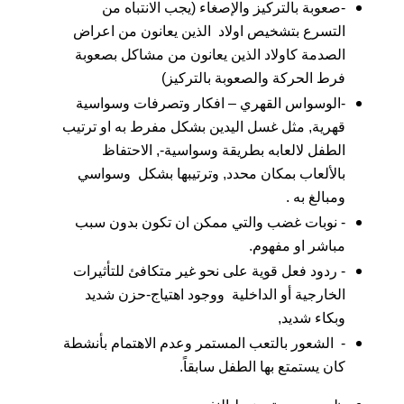
-صعوبة بالتركيز والإصغاء (يجب الانتباه من
التسرع بتشخيص اولاد الذين يعانون من اعراض
الصدمة كاولاد الذين يعانون من مشاكل بصعوبة
فرط الحركة والصعوبة بالتركيز)
-الوسواس القهري – افكار وتصرفات وسواسية
قهرية, مثل غسل اليدين بشكل مفرط به او ترتيب
الطفل لالعابه بطريقة وسواسية-, الاحتفاظ
بالألعاب بمكان محدد, وترتيبها بشكل وسواسي
ومبالغ به .
- نوبات غضب والتي ممكن ان تكون بدون سبب
مباشر او مفهوم.
- ردود فعل قوية على نحو غير متكافئ للتأثيرات
الخارجية أو الداخلية ووجود اهتياج-حزن شديد
وبكاء شديد,
- الشعور بالتعب المستمر وعدم الاهتمام بأنشطة
كان يستمتع بها الطفل سابقاً.