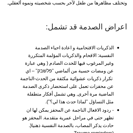
وتختلف مظاهرها من طفل لآخر بحسب شخصيته ونموه ألعقلي.
اعراض الصدمة قد تشمل:
الذكريات الاقتحامية و اعادة احياء الصدمة
النفسية: الاقحام والذكريات المؤلمة المتكررة
وغير المرغوب فيها للحدث الصادم ( وهي عبارة
عن ومضات حسية من ألماضي "פלשבק" – اي
تكرار ذكريات عشوائية مكثفة من الحدث-الناجمة
عن محفزات تعمل على استحضار ذكرى الصدمة
الماضية مرة أخرى, وهي تشمل أفكار متطفلة
مثل التساؤل "لماذا حدث هذا لي؟").
- ردود الافعال الناجمة عن المحفز يمكن لها ان
تظهر حتى في مراحل عمرية متقدمة. المحفز هو
حادث يذكر المصاب، بالصدمة النفسية ذهنيا(.