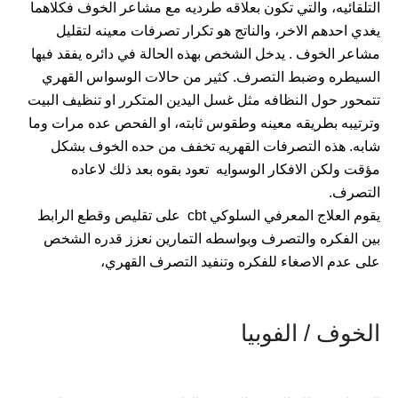
التلقائيه، والتي تكون بعلاقه طرديه مع مشاعر الخوف فكلاهما
يغدي احدهم الاخر، والناتج هو تكرار تصرفات معينه لتقليل
مشاعر الخوف . يدخل الشخص بهذه الحالة في دائره يفقد فيها
السيطره وضبط التصرف. كثير من حالات الوسواس القهري
تتمحور حول النظافه مثل غسل اليدين المتكرر او تنظيف البيت
وترتيبه بطريقه معينه وطقوس ثابته، او الفحص عده مرات وما
شابه. هذه التصرفات القهريه تخفف من حده الخوف بشكل
مؤقت ولكن الافكار الوسوايه تعود بقوه بعد ذلك لاعاده
التصرف.
يقوم العلاج المعرفي السلوكي cbt على تقليص وقطع الرابط
بين الفكره والتصرف وبواسطه التمارين نعزز قدره الشخص
على عدم الاصغاء للفكره وتنفيد التصرف القهري،
الخوف / الفوبيا