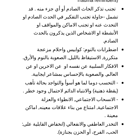
(Trauma reminders
تجنب تذكر الحاث الصادم أو أي جزء منه . قد
تشمل -حاولة تجنب التفكير في الحدث الصادم او
التحدث عنه او تجنب الاماكن والمواقف او
الأنشطة او الاشخاص الذين يذكرون بالحدث
الصادم.
اضطرابات بالنوم: كوابيس واحلام مزعجة
متكررة, الاستيقاظ بالليل, الصعوبة بالنوم والأرق.
الافكار السلبية عن نفسه او عن الاخرين او عن
العالم, والصعوبة بالإحساس بمشاعر ايجابية.
- التحسب دوما لما هو أسوأ والتواجد بحالة تأهب
(يقظة ذهنية) والانتباه الدائم لاحتمال وجود خطر .
- الانسحاب الاجتماعي, الانطواء والعزلة
الاجتماعية, امتناع من بناء علاقات معينه, اماكن
معينة .
التخدر العاطفي والانفعالي (انخفاض القابلية على:
الحب، الفرح، أو الحزن بجنازة).