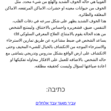
الفوبيا هي حاله الخوف الشديد والهلع من شيء محدد. مثل
الخوف من حيوانات معينه او حشرات، الاماكن المرتفعه، الاماكن
المغلقه والطائره.
هذا الخوف الشديد يظهر على شكل سرعه في دقات القلب،
التنفس، ضيق، قشعريره واحساس بالاختناق. وليمتنع الشخص
من هذه الحالة يقوم بالامتناع. العلاج المعرفي السلوكي cbt
يساعد الشخص في ضبط مشاعره عن طريق تمارين الاسترخاء
والاسترخاء الموجه من الانكشاف بالخيال للشيء المخيف وحتى
الانكشاف على ارض الواقع بشكل مدروس وتدريجي يتماشى مع
حاله الشخص. بالاضافه للعمل على الافكار محاوله تفكيكها او
اعادة صياغتها لسؤال وليست كحقيقه مطلقه.
כתיבה:
עביר מאגד עבד אלחלים