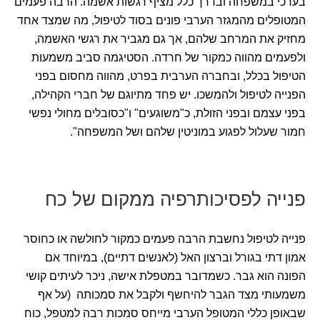
בערכי במשפחה ובדרך כלל מציף רגשות אשמה. הרבה פעמים
המטופלים מהמגזר הערבי פונים בסוד לטיפול, מה שמצד אחד
מחזיק את המרחב שלהם, אך גם מגביר את רגשי האשמה,
ולפעמים מהווה כמקור של חרדה. הסטיגמה סביב משמעות
הטיפול בכלל, ובחברה הערבית בפרט, מהווה מחסום בפני
הפנייה לטיפול ולהמשכו. יש פחד מתיוגם של חברי הקהילה,
בפני עצמם ובפני הזולת, כ"משוגעים" ו"כסובלים מחולי נפשי
חמור שעלול לפגוע במוניטין שלהם ושל המשפחה".
פנייה לפסיכותרפיה ממקום של כח
פנייה לטיפול נחשבת הרבה פעמים כמקור לחולשה או כחוסר
אמון דתי בגורל וברצון האל (לאנשים דתיים), במיוחד אם
הפונה הוא גבר. כשמדובר במטפלת אישה, ניכר לעיתים קושי
משמעותי מצד הגבר להיחשף ולקבל את סמכותה (על אף
שבאופן כללי המטופל הערבי מייחס סמכות רבה למטפל, כוח