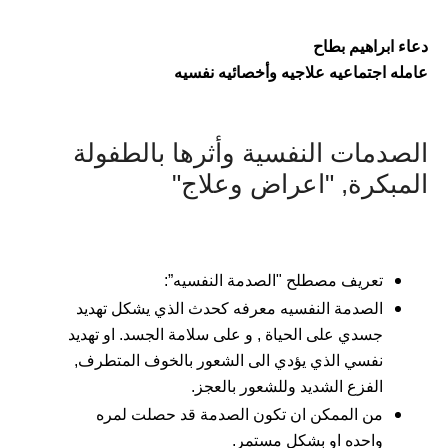
دعاء ابراهيم بطاح
عامله اجتماعيه علاجيه وأخصائيه نفسيه
الصدمات النفسية وأثرها بالطفولة
المبكرة, "اعراض وعلاج"
تعريف مصطلح "الصدمة النفسيه”:
الصدمة النفسيه معرفه كحدث الذي يشكل تهديد
جسدي على الحياة , و على سلامة الجسد. او تهديد
نفسي الذي يؤدي الى الشعور بالخوف المتطرف,
الفزع الشديد وللشعور بالعجز.
من الممكن ان تكون الصدمة قد حصلت لمره
واحده او بشكل مستمر.