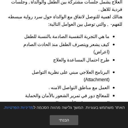
العلاج يشمل جلسات مشتركة بين الطفل والوالد\ة , وجلسات
فردية للاهل .
هنالك اهمية للتوصل لاتفاق مع الوالد\ة حول سرد رواية مبسطه
للفهم- , والتي توصل بين العوامل التالية:
ما هي التجربة النفسية الصادمة بالنسبة للطفل
كيف يشعر ويتصرف الطفل منذ الحادث الصادم
(اعراض)
طرح احتمال المساعدة والعلاج
البرنامج العلاجي مبني على نظرية التواصل
(Attachment)
العمل مع مناطق التواصل الامنه .
للمعالج دور في تمرير الشعور بالأمان والحماية
النفسية. دور هام بالأخص بحالة وجود صدمة
האתר משתמש בעוגיות. המשך גלישה מהווה הסכמה ל
מדיניות הפרטיות
.
مستمرة. بحيث انه يوفر اساس امن ويساعد ببناء
سرد روائي منظم للطفل وللوالد\ة.
הבנתי