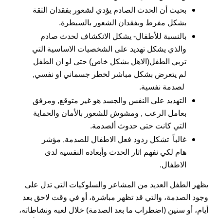
بحيث أن الحدث الصادم يؤدي لشعور بفقدان الثقة
بشكل مفرط وبفقدان الشعور بالسيطرة.
بالنسبة للأطفال- يشكل الانكشاف لحدث صادم
والذي يشكل تهديد على الشخصيات الاساسية التي
تربي الطفل(الاهل بشكل خاص) حتى لو ان الطفل
لم يتعرض بشكل مباشر لخطر جسماني او نفسي,
لصدمة نفسية.
التهديد على النفس والجسد هو غير متوقع, ومرفق
بعامل الرعب , ومشوش للشعور بالأمان والحماية
التي كانت حتى حدوث ألصدمة.
غالباً تشكل ردود فعل الاطفال للصدمة, مؤشر
هام لكي نفهم اثار الحدث وأبعاده النفسيه لدى
الاطفال.
يظهر الطفل العديد من المشاعر والسلوكيات التي تدل على
وجود الصدمة، والتي قد تظهر مباشرة، أو في وقت لاحق بعد
أيام، أو سنين (اضطراب ما بعد الصدمة) خلال لعبه ونشاطاته،