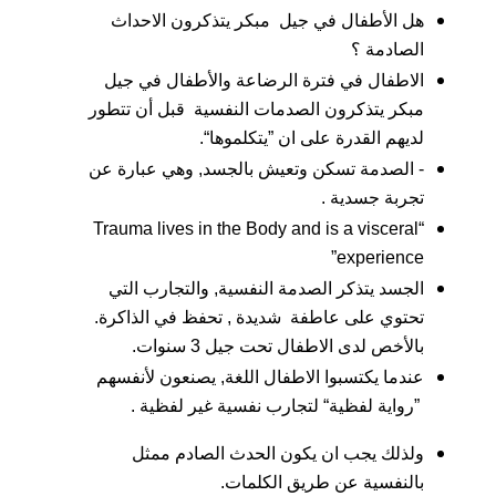
هل الأطفال في جيل مبكر يتذكرون الاحداث
الصادمة ؟
الاطفال في فترة الرضاعة والأطفال في جيل
مبكر يتذكرون الصدمات النفسية قبل أن تتطور
لديهم القدرة على ان ”يتكلموها“.
- الصدمة تسكن وتعيش بالجسد, وهي عبارة عن
تجربة جسدية .
“Trauma lives in the Body and is a visceral
experience”
الجسد يتذكر الصدمة النفسية, والتجارب التي
تحتوي على عاطفة شديدة , تحفظ في الذاكرة.
بالأخص لدى الاطفال تحت جيل 3 سنوات.
عندما يكتسبوا الاطفال اللغة, يصنعون لأنفسهم
”رواية لفظية“ لتجارب نفسية غير لفظية .
ولذلك يجب ان يكون الحدث الصادم ممثل
بالنفسية عن طريق الكلمات.