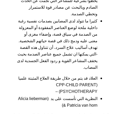
يحظوا بشرعية للمشاعر التي نجمت عن الحدث
الصادم وبالبحث عن مصادر قوة للاستمرار
وتخطي الصدمة.
كثيرا ما تتولد لدى المصابين بصدمات نفسية رغبة
داخلية ملحة لوضع العناصر المفقودة أو المعزولة
من الصدمة في سياق قصة، وإضفاء مغزى أو
معنى عليه ودمج ذلك في قصة حياتهم الشخصية.
تهدف أساليب علاج السرد، أن تتناول هذه القصة
-التي يمكنها ان تشمل جميع عناصر الصدمة بحيث
يخفف المشاعر القوية و ردود الفعل الجسدية لدى
المصاب.
العلاد قد يتم من خلال طريقة العلاج المثبتة علميا
(CPP-CHILD PARENT
PSYCHOTHERAPY) –
النظرية التي تأسست على يد (Alicia lieberman
& Patricia van horn)