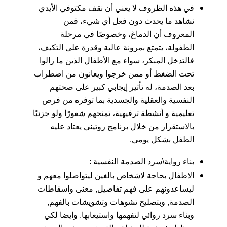
في هذه الظروف لا يعني أن نقف مكتوفي الأيدي
نشاهد ما يحدث دون فعل أي شيء، فمن
المعروف أن الدماغ، وخصوصًا في مرحلة
الطفولة، يتمتع بمرونة عالية وقدرة على التكيف،
فالتدخل المبكر، سواء مع الأطفال الذين ما زالوا
تحت الضغط أو ممن خرجوا ويعانون من اضطراب
بعد الصدمة، له تأثير إيجابي كبير على صحتهم
النفسية والعقلية والجسدية بما توفره من فرص
تعليمية و أنشطة ترفيهية، تمنحهم شعورًا ولو جزئيًا
بالاستقرار من خلال برنامج روتيني يعتاد عليه
الطفل بشكل يومي.
بناء رواية\سرد الصدمة النفسية :
الاطفال بحاجة لاشخاص بالغين ليتواصلوا معهم و
ليساعدونهم على فهم تفاصيل, معنى واسقاطات
الصدمة, وبتصليح تشوهات وتشويشات بالفهم,
وبناء سرد روائي لتفهمها واستيعابها. وايضا لكي