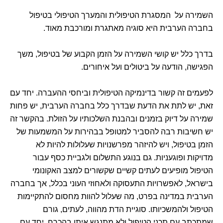
השמירה על המסגרת הטיפולית והמערך הטיפולי בטיפול
בחברה הערבית היא סוגיה מאתגרת ומורכבת מאוד.
בדרך כלל יש קושי השמירה על הזמן הקבוע של בטיפול, משך
הפגישה, הודעה על ביטולים ועל איחורים.
לפעמים זה קשור בדינמיקה הטיפולית וביחסי ההעברה. יחד עם
זאת, יש לתת את הדעת שבדרך כלל בחברה הערבית, יש פחות
שמירה על דיוק בזמנים ובהבנת השלכותיו על הזולת. בהקשר זה
יש חשיבות רבה להסביר למטופל בבהירות על המשמעות של
הזמן בטיפול, ויש להיזהר מפרשנויות שעלולות להיות לא
מדויקות ופוגעניות. גם בנוגע התשלום ולגביית כסף עבור
הטיפול מופיעים לעתים קשיים שקשורים למצב האקונומי
בישראל, לאפשרויות התעסוקה ולאחוזי העוני בכלל, אך בחברה
הערבית במדינה בפרט, מה שעלול להוות מחסום להתקיימות
הטיפול ולהמשכיותו. סוגיית הדת מהווה, לעתים, גורם
שמתכתב עם תכני הטיפול ולא מתנגש איתו בהכרח. יחד עם