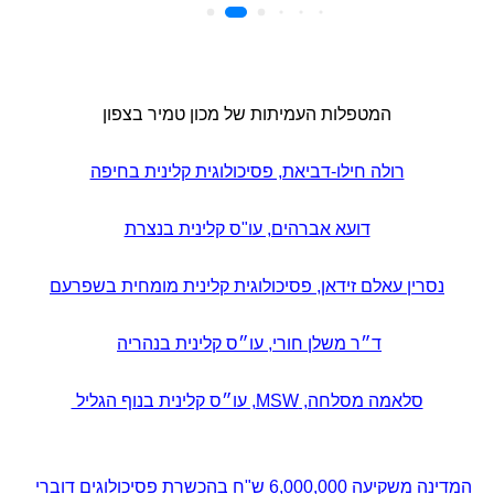
המטפלות העמיתות של מכון טמיר בצפון
רולה חילו-דביאת, פסיכולוגית קלינית בחיפה
דועא אברהים, עו"ס קלינית בנצרת
נסרין עאלם זידאן, פסיכולוגית קלינית מומחית בשפרעם
ד״ר משלן חורי, עו״ס קלינית בנהריה
סלאמה מסלחה, MSW, עו״ס קלינית בנוף הגליל
המדינה משקיעה 6,000,000 ש"ח בהכשרת פסיכולוגים דוברי