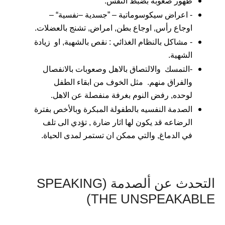
ظهور صعوبة بضبط النفس.
- اعراض سيكوسوماتية – ”جسدية –نفسية“ –
اوجاع رأس, اوجاع بطن, امراض, تشنج بالعضلات.
- مشاكل بالنظام الغذائي : نقص بالشهية, او زيادة
الشهية.
-التمسك والالتصاق بالاهل وصعوبات بالانفصال
والفراق منهم. مثل الخوف من ابقاء الطفل
لوحده, رفض النوم بغرفة منفصلة عن الاهل.
الصدمة النفسيه بالطفولة المبكرة وبالأخص بفترة
الرضاعه قد يكون لها اثار ضارة , تؤدي الى تلف
في الدماغ, والتي ممكن ان تستمر لمدى الحياة.
التحدث عن ألصدمة (SPEAKING
THE UNSPEAKABLE)