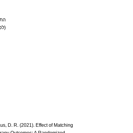
התכ
(לפ
aus, D. R. (2021). Effect of Matching
herapy Outcomes: A Randomized