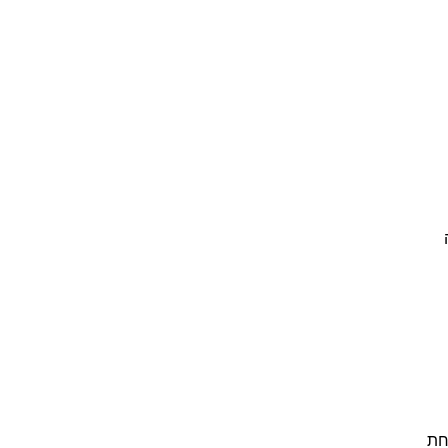
לל 12
חת