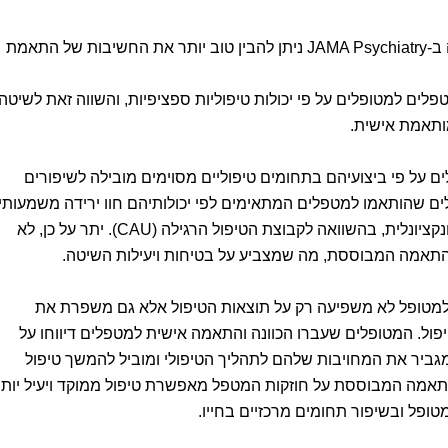
בהתבסס על מחקר שהתפרסם לאחרונה ב-JAMA Psychiatry ניתן להבין טוב יותר את החשיבות של התאמת
 למטופלים על פי יכולות טיפוליות ספציפיות, והשווה זאת לשיטה
תאמת אישית.
על פי ביצועיהם בתחומים טיפוליים מסוימים מובילה לשיפורים
ים שהותאמו למטפלים המתאימים לפי יכולותיהם חוו ירידה משמעותי
בתסמינים, במצוקה הכללית ובפגיעה הפונקציונלית, בהשוואה לקבוצת הטיפול הרגילה (CAU). יתר על כן, לא
ההתאמה המבוססת, מה שמצביע על בטיחות ויעילות השיטה.
למטופל לא משפיעה רק על תוצאות הטיפול אלא גם משפרת את
ל. המטופלים שעברו הכוונה והתאמה אישית למטפלים דיווחו על
מגביר את המחויבות שלהם לתהליך הטיפולי ומוביל להמשך טיפול
תאמה המבוססת על חוזקות המטפל מאפשרת טיפול ממוקד ויעיל יותר
פל ובשיפור תחומים מרכזיים בחייו.