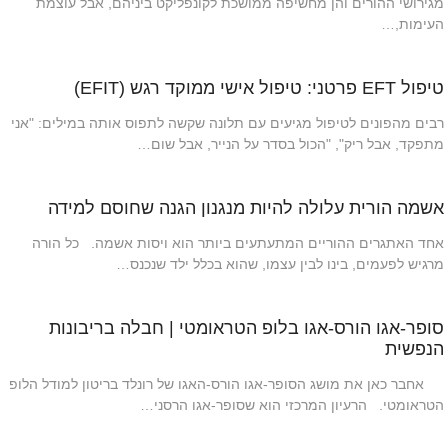
מגירושי ההורים והן מחשיפה ממושכת לקונפליקט ביניהם, אבל עוצמת
העימות,…
טיפול EFT פרטני: טיפול אישי ממוקד רגש (EFIT)
רבים מהפונים לטיפול מגיעים עם תלונה שקשה לתפוס אותה במילים: "אני
מתפקד, אבל ריק", "הכול בסדר על הנייר, אבל שום…
אשמה הורית עלולה להיות מנגנון הגנה שחוסם למידה
אחד האתגרים ההוריים המתעתעים ביותר הוא ויסות אשמה. כל הורה
מרגיש לפעמים, בינו לבין עצמו, שהוא בכלל ילד שנכנס…
סופר-אגו הורס-אגו בלופ הטראומטי | חבלה בריבונות
הנפשית
אחבר כאן את מושג הסופר-אגו הורס-האגו של רונלד בריטון למודל הלופ
הטראומטי. הרעיון המרכזי הוא שסופר-אגו הרסני…