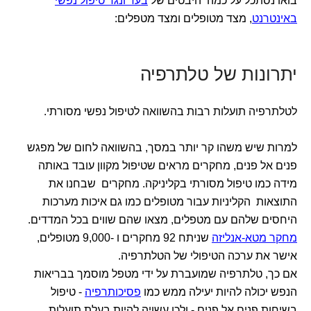
בואו נסתכל על כמה היבטים של
בעד ונגד טיפול נפשי
באינטרנט
, מצד מטופלים ומצד מטפלים:
יתרונות של טלתרפיה
לטלתרפיה תועלות רבות בהשוואה לטיפול נפשי מסורתי.
למרות שיש משהו קר יותר במסך, בהשוואה לחום של מפגש
פנים אל פנים, מחקרים מראים שטיפול מקוון עובד באותה
מידה כמו טיפול מסורתי בקליניקה. מחקרים שבחנו את
התוצאות הקליניות עבור מטופלים כמו גם איכות מערכות
היחסים שלהם עם מטפלים, מצאו שהם שווים בכל המדדים.
מחקר מטא-אנליזה
שניתח 92 מחקרים ו -9,000 מטופלים,
אישר את ערכה הטיפולי של הטלתרפיה.
אם כך, טלתרפיה שמועברת על ידי מטפל מוסמך בבריאות
הנפש יכולה להיות יעילה ממש כמו
פסיכותרפיה
- טיפול
בשיחות פנים אל פנים - ולכן עשויה להיות בעלת תועלות