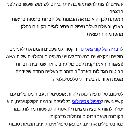
עשויים לרצות להשתמש בה יותר ביחס לשימוש שעשו בה לפני
המגפה.
המפתח לכך הוא כנראה הנכונות של חברות ביעטוח בריאות
בארץ ובעולם לשלב טיפולים פסיכולוגיים מקוונים כחלק
מהפרמיה הרפואית.
ל
דבריה של קוני גאלייטי
, דוקטור למשפטים והמנהלת לעניינים
חוקיים ומקצועיים במשרד לענייני משפטים ורגולציה של ה-APA
(האגודה האמריקנית לפסיכולוגיה), נראה שמרבית חברות
הביטוח הגדולות בארה״ב תומכות בעלייה החדה שקידמה
מגפת הקורונה בשירותי טלפסיכולוגיה.
לסיכום, טלתרפיה יכולה להיות אופטימלית עבור מטופלים עם
קשיי גישה ל
טיפול פסיכולוגי
בקליניקה וברמה הקולקטיבית, היא
יכולה להוות אופציה מצוינת להאטת התפשטות מחלות, כמו
הקורונה ושאר וירוסים ומחלות מדבקות.
כמו בטיפולים אחרים, גם כאן טיפול איכותי יניב תוצאות טובות