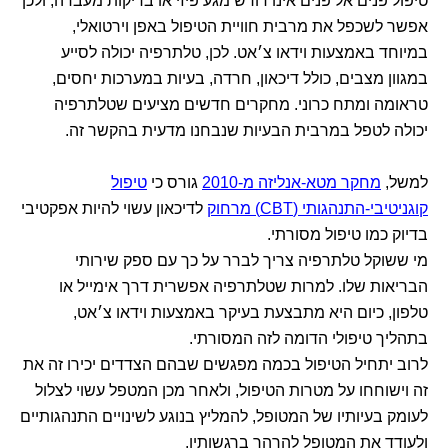
טיפול פנים אל פנים אינו דורש מגע פיזי או בדיקות מעבדה, ולכן
אפשר לשכפל את מרבית חוויית הטיפול באפן וירטואלי,
במיוחד באמצעות וידאו צ׳אט. לכן, טלתרפיה יכולה לסייע
במגוון מצבים, כולל דיכאון, חרדה, בעיות במערכות יחסים,
טראומה ומתח כרוני. מחקרים חדשים מציעים שטלתרפיה
יכולה לטפל במרבית הבעיות שנבחנו מדעית בהקשר זה.
למשל,
מחקר מטא-אנליזה מ-2010
גורס כי
טיפול
קוגניטיבי-התנהגותי (CBT) מרחוק
לדיכאון עשוי להיות אפקטיבי
בדיוק כמו טיפול מסורתי.
מי ששוקל טלתרפיה צריך לברר על כך עם ספק שירותי
הבריאות שלו. למרות שטלתרפיה אפשרית דרך אימייל או
טלפון, כיום היא מתבצעת בעיקר באמצעות וידאו צ׳אט,
בתהליך טיפולי הדומה לזה המסורתי.
לרוב יתחיל הטיפול בכמה מפגשים שבהם הצדדים יכירו זה את
זה וישוחחו על מטרות הטיפול, ולאחר מכן המטפל עשוי לצלול
לעומק בעיותיו של המטופל, להמליץ בנוגע לשינויים התנהגותיים
ולעודד את המטופל להרהר ברגשותיו.