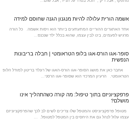
מתפקד, אבל ריק", "הכול בסדר על הנייר, אבל שום…
אשמה הורית עלולה להיות מנגנון הגנה שחוסם למידה
אחד האתגרים ההוריים המתעתעים ביותר הוא ויסות אשמה. כל הורה
מרגיש לפעמים, בינו לבין עצמו, שהוא בכלל ילד שנכנס…
סופר-אגו הורס-אגו בלופ הטראומטי | חבלה בריבונות
הנפשית
אחבר כאן את מושג הסופר-אגו הורס-האגו של רונלד בריטון למודל הלופ
הטראומטי. הרעיון המרכזי הוא שסופר-אגו הרסני…
פרפקציוניזם בתוך טיפול: מה קורה כשהתהליך אינו
מושלם?
מטופל פרפקציוניסט והמטפל שלו צריכים לשים לב לכך שהפרפקציוניזם
עצמו עלול לנהל גם את היחסים בין המטפל למטופל. …