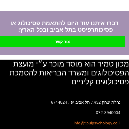
דברו איתנו עוד היום להתאמת פסיכולוג או
פסיכותרפיסט בתל אביב ובכל הארץ!
צור קשר
מכון טמיר הוא מוסד מוכר ע״י מועצת
הפסיכולוגים ומשרד הבריאות להסמכת
פסיכולוגים קליניים
נחלת יצחק 32א׳, תל אביב יפו, 6744824
072-3940004
info@tipulpsychology.co.il