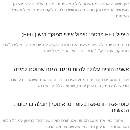
אין תשובה אחת שמתאימה לכל המשפחות. ילדים עלולים להיפגע הן
מגירושי ההורים והן מחשיפה ממושכת לקונפליקט ביניהם, אבל עוצמת
העימות,…
טיפול EFT פרטני: טיפול אישי ממוקד רגש (EFIT)
רבים מהפונים לטיפול מגיעים עם תלונה שקשה לתפוס אותה במילים: "אני
מתפקד, אבל ריק", "הכול בסדר על הנייר, אבל שום…
אשמה הורית עלולה להיות מנגנון הגנה שחוסם למידה
אחד האתגרים ההוריים המתעתעים ביותר הוא ויסות אשמה. כל הורה
מרגיש לפעמים, בינו לבין עצמו, שהוא בכלל ילד שנכנס…
סופר-אגו הורס-אגו בלופ הטראומטי | חבלה בריבונות
הנפשית
אחבר כאן את מושג הסופר-אגו הורס-האגו של רונלד בריטון למודל הלופ
הטראומטי. הרעיון המרכזי הוא שסופר-אגו הרסני…