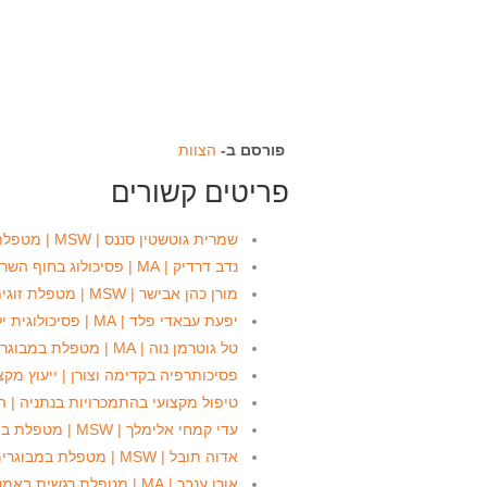
פורסם ב-
הצוות
פריטים קשורים
שמרית גוטשטין סננס | MSW | מטפלת באבן יהודה
נדב דרדיק | MA | פסיכולוג בחוף השרון (געש)
מורן כהן אבישר | MSW | מטפלת זוגית ואישית בעמק חפר
יפעת עבאדי פלד | MA | פסיכולוגית ילדים באבן יהודה
טל גוטרמן נוה | MA | מטפלת במבוגרים, נוער וילדים בכפר הס
פסיכותרפיה בקדימה וצורן | ייעוץ מקצ
טיפול מקצועי בהתמכרויות בנתניה | ה
עדי קמחי אלימלך | MSW | מטפלת בילדים נוער ומבוגרים בצורן
אדוה תובל | MSW | מטפלת במבוגרים בנתניה ואזור פולג
אורן ענבר | MA | מטפלת רגשית באמנות לילדים ונוער בעמק חפר