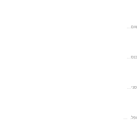
 שום…
כנס…
סני…
ופל. …