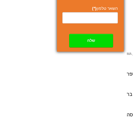
השאר טלפון
(*)
שלח
M
, אני מטפלת בגישה דינמית בשילוב EMDR , בעלת תואר שני בעבודה סוציאלית  (MSW) מבית הספר 
בוגרת התכנית לפסיכותרפיה פסיכודינמית באוניברסיטת תל אביב ותכנית להדרכת מטפלים באוניברסיטת בר 
במקביל לעבודתי בקליניקה אני ספקית של משרד הבטחון ועובדת במרפאת ברה"ן למבוגרים בנתניה. מנוסה 