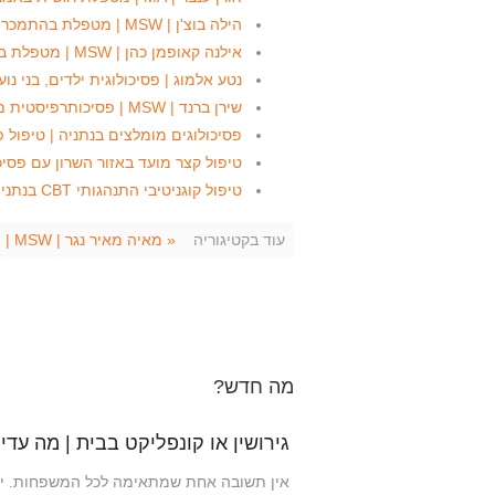
הילה בוצ'ן | MSW | מטפלת בהתמכרויות וטראומה בנתניה
אילנה קאופמן כהן | MSW | מטפלת בתל מונד ומושבי השרון
נטע אלמוג | פסיכולוגית ילדים, בני נו
שירן ברנד | MSW | פסיכותרפיסטית ממוקדת מומחית בנתניה
פסיכולוגים מומלצים בנתניה | טיפול פס
טיפול קצר מועד באזור השרון עם פסיכ
טיפול קוגניטיבי התנהגותי CBT בנתניה | המלצות
עוד בקטיגוריה
« מאיה מאיר נגר | MSW | מטפלת מינית זוגית ומשפחתית בתהליך הסמכה
מה חדש?
גירושין או קונפליקט בבית | מה עדי
אין תשובה אחת שמתאימה לכל המשפחות. ילד