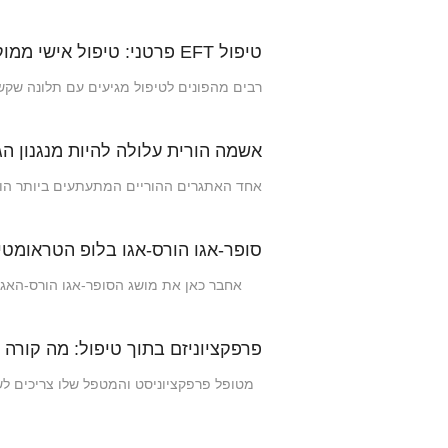
טיפול EFT פרטני: טיפול אישי ממוקד רגש (EFIT)
רבים מהפונים לטיפול מגיעים עם תלונה שקשה
אשמה הורית עלולה להיות מנגנון ה
אחד האתגרים ההוריים המתעתעים ביותר הוא 
סופר-אגו הורס-אגו בלופ הטראומטי
אחבר כאן את מושג הסופר-אגו הורס-האגו של
פרפקציוניזם בתוך טיפול: מה קורה
מטופל פרפקציוניסט והמטפל שלו צריכים לש