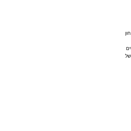
ון
ים
של