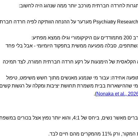
גרות לחרדה חברתית מורכב יותר ממה שנהוג היה לחשוב:
מחקר יפני שפורסם ב-2026 בכתב העת Psychiatry Research מערער על ההנחה הוותיקה לפיה חרדה חב
פתיע:
שתתפים, סבלה מפגיעה ממשית בתפקוד היומיומי - אבל בלי פחד
הקלאסית של הימנעות על רקע חרדה חברתית חמורה, לצד תמיכה
תופעה אחידה: עבור מי שנמנע מאנשים מתוך חשש משיפוט, טיפול
 מי שההישארות בבית משמרת תחושת יציבות ומקלה על רגשות קשים,
).
Nonaka et al., 202
כאמור, בד״כ המצב הזה יותר נפוץ אצל גברים מאשר נשים, ביחס של 4:1, והוא יותר נפוץ אצל בכורים ב
ים מהם חיים לבד.