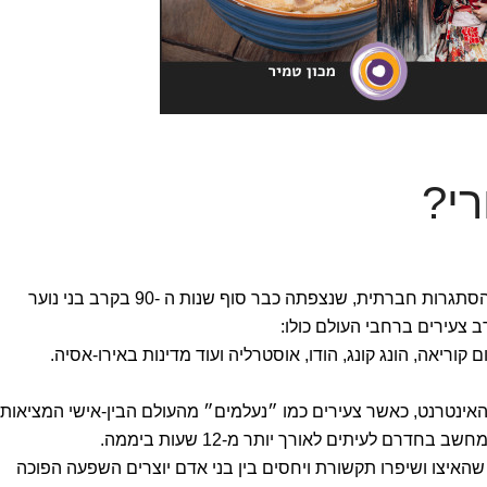
רי?
היא צורה חמורה של נסיגה והסתגרות חברתית, שנצפתה כבר סוף שנות ה -90 בקרב בני נוער
ב צעירים ברחבי העולם כולו:
קוריאה, הונג קונג, הודו, אוסטרליה ועוד מדינות באירו-אסיה.
נטרנט, כאשר צעירים כמו ״נעלמים״ מהעולם הבין-אישי המציאותי
דרם לעיתים לאורך יותר מ-12 שעות ביממה.
ים שהאיצו ושיפרו תקשורת ויחסים בין בני אדם יוצרים השפעה הפוכה