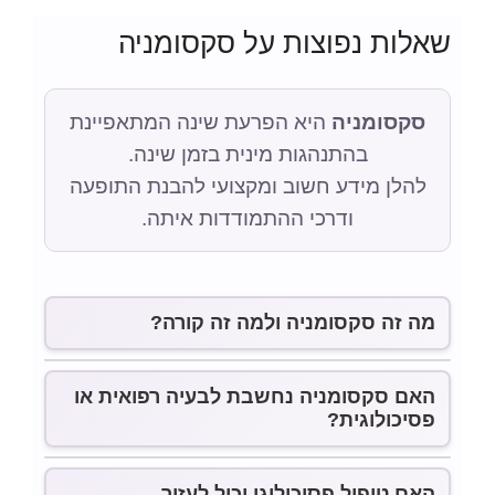
שאלות נפוצות על סקסומניה
סקסומניה
היא הפרעת שינה המתאפיינת
בהתנהגות מינית בזמן שינה.
להלן מידע חשוב ומקצועי להבנת התופעה
ודרכי ההתמודדות איתה.
מה זה סקסומניה ולמה זה קורה?
סקסומניה (Sexsomnia)
היא הפרעת
האם סקסומניה נחשבת לבעיה רפואית או
פסיכולוגית?
שינה שבה מתרחשת התנהגות מינית –
כמו אוננות, נגיעות או דיבור מיני – בזמן
סקסומניה מוגדרת כ
הפרעת שינה
האם טיפול פסיכולוגי יכול לעזור