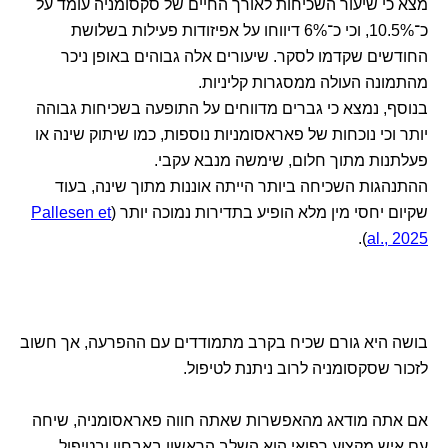
מצא כי שיעור השכיחות לאורך החיים של סקסומניה עומד על
כ־10.5%, וכי כ־6% דיווחו על אפיזודות פעילות בשלושת
החודשים שקדמו לסקר. שיעורים אלה גבוהים באופן ניכר
מהתמונה העולה ממסגרות קליניות.
בנוסף, נמצא כי גברים מדווחים על התופעה בשכיחות גבוהה
יותר וכי נוכחות של פאראסומניות נוספות, כמו שיתוק שינה או
פעלתנות מתוך חלום, שימשה מנבא עקבי.
ההתנהגות השכיחה ביותר הייתה אוננות מתוך שינה, בעוד
שקיום יחסי מין מלא הופיע בתדירות נמוכה יותר (
Pallesen et
).
al., 2025
בושה היא גורם שכיח בקרב מתמודדים עם ההפרעה, אך חשוב
לזכור שסקסומניה לרוב ניתנת לטיפול.
אם אתה מודאג מהאפשרות שאתה חווה פאראסומניה, שיחה
עם איש מקצוע רפואי הוא השלב הראשון באבחון ובטיפול.