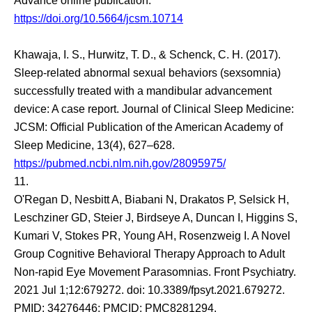
Advance online publication.
https://doi.org/10.5664/jcsm.10714
Khawaja, I. S., Hurwitz, T. D., & Schenck, C. H. (2017).
Sleep-related abnormal sexual behaviors (sexsomnia)
successfully treated with a mandibular advancement
device: A case report. Journal of Clinical Sleep Medicine:
JCSM: Official Publication of the American Academy of
Sleep Medicine, 13(4), 627–628.
https://pubmed.ncbi.nlm.nih.gov/28095975/
11.
O'Regan D, Nesbitt A, Biabani N, Drakatos P, Selsick H,
Leschziner GD, Steier J, Birdseye A, Duncan I, Higgins S,
Kumari V, Stokes PR, Young AH, Rosenzweig I. A Novel
Group Cognitive Behavioral Therapy Approach to Adult
Non-rapid Eye Movement Parasomnias. Front Psychiatry.
2021 Jul 1;12:679272. doi: 10.3389/fpsyt.2021.679272.
PMID: 34276446; PMCID: PMC8281294.