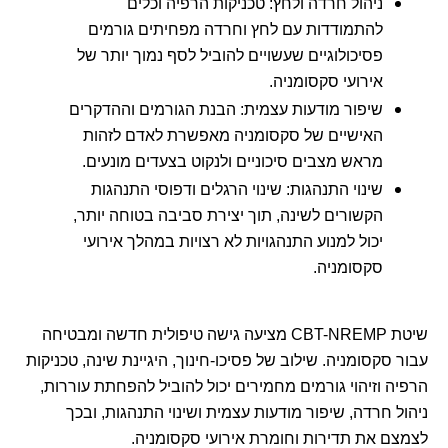
ניהול חרדה ולחץ: טכניקות הרפיה וכלים
תנאי הביטוח ולוודא כיסוי לטיפול
לכן חשוב
לפנות לטיפול מוקדם
, גם
להתמודדות עם לחץ וחרדה מפחיתים גורמים
פסיכולוגי.
אם הסימפטומים לא תכופים.
פסיכולוגיים שעשויים להוביל לסף נמוך יותר של
אירועי סקסומניה.
שיפור מודעות עצמית: הבנת הגורמים וההדקרים
זכור:
סקסומניה היא מצב רפואי
האישיים של סקסומניה מאפשרת לאדם לזהות
הניתן לטיפול, ואין סיבה לבושה או
מראש מצבים סיכוניים ולנקוט בצעדים מונעים.
להימנעות מקבלת עזרה מקצועית.
שינוי התנהגות: שינוי הרגלים ודפוסי התנהגות
הקשורים לשינה, תוך יצירת סביבה בטוחה יותר,
יכול למנוע התנהגויות לא רצויות במהלך אירועי
סקסומניה.
שיטת CBT-NREMP מציעה גישה טיפולית חדשה ומבטיחה
עבור סקסומניה. שילוב של פסיכו-חינוך, היגיינת שינה, טכניקות
הרפיה וזיהוי גורמים מחמירים יכול להוביל להפחתת עוררות,
ניהול חרדה, שיפור מודעות עצמית ושינוי התנהגות, ובכך
לצמצם את תדירות וחומרת אירועי סקסומניה.