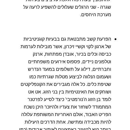
שגרה - שני הרגלים שעלולים להשפיע לרעה על
מערכת היחסים.
הפרעת קשב מתבטאת גם בבעיות קוגניטיביות
של ארגון לקוי וקשיי זיכרון, אשר מובילות לערמות
כביסה וכלים בכיור, אובדן מפתחות, ארנק
וטלפונים ניידים, פספוס אירועים משפחתיים
וחברתיים, דילוג על תשלומים במועד הנדרש
ושעמום הנלווה לביצוע מטלות שגרתיות כמו
שטיפת כלים. כל אלה מגבירים את הקונפליקטים
ושוחקים את האינטימיות בין בני הזוג. אט אט
לומד בן הזוג ה'נורמטיבי' כיצד לסייע לפרטנר
המתמודד לשחזר את צעדיו ולהיזכר היכן נשכח
הפריט האבוד, אולם האחריות המשותפת עלולה
להיות מכבידה ומתישה. אחת הדרכים היעילות
ביותר היא להיעזר באמצעים לאיתור אבידות (כמו