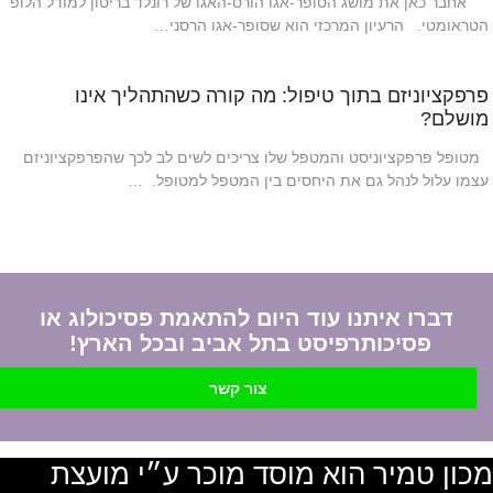
אחבר כאן את מושג הסופר-אגו הורס-האגו של רונלד בריטון למודל הלופ
הטראומטי. הרעיון המרכזי הוא שסופר-אגו הרסני…
פרפקציוניזם בתוך טיפול: מה קורה כשהתהליך אינו
מושלם?
מטופל פרפקציוניסט והמטפל שלו צריכים לשים לב לכך שהפרפקציוניזם
עצמו עלול לנהל גם את היחסים בין המטפל למטופל. …
דברו איתנו עוד היום להתאמת פסיכולוג או
פסיכותרפיסט בתל אביב ובכל הארץ!
צור קשר
מכון טמיר הוא מוסד מוכר ע״י מועצת