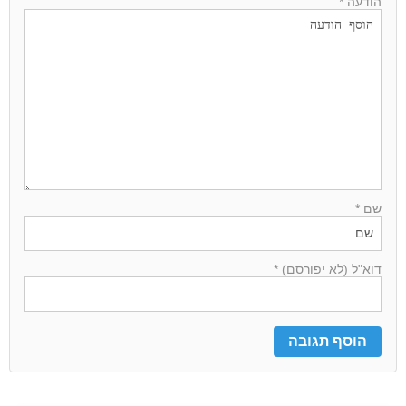
הודעה *
שם *
דוא"ל (לא יפורסם) *