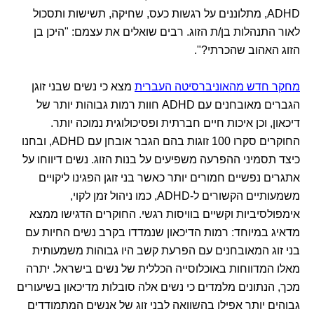
ADHD, מתלוננים על רגשות כעס, שחיקה, תשישות ותסכול
לאור התנהלות בן/ת הזוג. רבים שואלים את עצמם: "היכן בן
הזוג האהוב שהכרתי?".
מחקר חדש מהאוניברסיטה העברית
מצא כי נשים שבני זוגן
הגברים מאובחנים עם ADHD חוות רמות גבוהות יותר של
דיכאון, וכן איכות חיים חברתית ופסיכולוגית נמוכה יותר.
החוקרים סקרו 100 זוגות בהם הגבר אובחן עם ADHD, ובחנו
כיצד תסמיני ההפרעה משפיעים על בנות הזוג. נשים דיווחו על
אתגרים נפשיים חמורים יותר כאשר בני זוגן הפגינו ליקויים
משמעותיים הקשורים ל-ADHD, כמו ניהול זמן לקוי,
אימפולסיביות וקשיים בוויסות רגשי. החוקרים הדגישו ממצא
מדאיג במיוחד: רמות הדיכאון שנמדדו בקרב נשים החיות עם
בני זוג המאובחנים עם הפרעת קשב היו גבוהות משמעותית
מאלו המדווחות באוכלוסייה הכללית של נשים בישראל. יתרה
מכך, הנתונים מלמדים כי נשים אלה סובלות מדיכאון בשיעורים
גבוהים יותר אפילו בהשוואה לבני זוג של אנשים המתמודדים