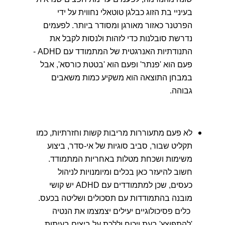
בעיניי בת הזוג כבלגן טוטאלי נחווית על ידי
הפרטנר כאזור מאורגן ומסודר ביותר. לפעמים
נדרשת סובלנות כדי לזהות ולנסות לקבל את
התנודתיות האנרגטית של המתמודד עם ADHD -
פעם הוא 'פנתר' ופעם הוא 'בטטת כורסא', אבל
במבחן התוצאה הוא משקיע כמות משאבים
גבוהה.
לא פעם מתעוררות מריבות קשות וחזרתיות, כמו
תקליט שבור, סביב סוגיות של אי-סדר, ביצוע
משימות ושכחת מטלות באחריות המתמודד.
חשוב להיעזר כאן בכלים ומיומנויות לניהול
כעסים, שכן למתמודדים עם ADHD יש קושי
מובנה בהתמודדות עם תסכולים ושליטה בכעס.
כלים פסיכולוגיים יעילים יצמצמו את הנטיה
'להתפוצץ' בעת ויכוח וללכת על ביצים בעיתות