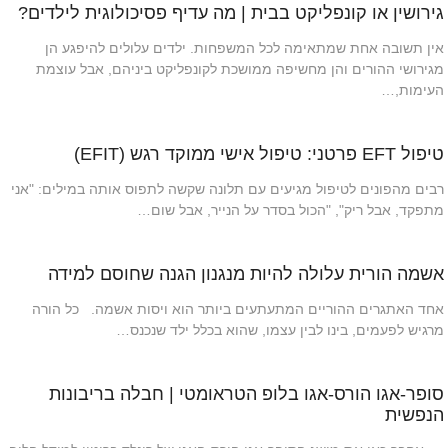
גירושין או קונפליקט בבית | מה עדיף פסיכולוגית לילדים?
אין תשובה אחת שמתאימה לכל המשפחות. ילדים עלולים להיפגע הן
מגירושי ההורים והן מחשיפה ממושכת לקונפליקט ביניהם, אבל עוצמת
העימות,…
טיפול EFT פרטני: טיפול אישי ממוקד רגש (EFIT)
רבים מהפונים לטיפול מגיעים עם תלונה שקשה לתפוס אותה במילים: "אני
מתפקד, אבל ריק", "הכול בסדר על הנייר, אבל שום…
אשמה הורית עלולה להיות מנגנון הגנה שחוסם למידה
אחד האתגרים ההוריים המתעתעים ביותר הוא ויסות אשמה. כל הורה
מרגיש לפעמים, בינו לבין עצמו, שהוא בכלל ילד שנכנס…
סופר-אגו הורס-אגו בלופ הטראומטי | חבלה בריבונות
הנפשית