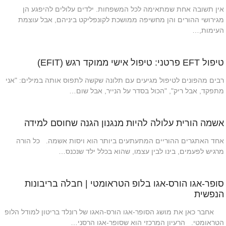
אין תשובה אחת שמתאימה לכל המשפחות. ילדים עלולים להיפגע הן
מגירושי ההורים והן מחשיפה ממושכת לקונפליקט ביניהם, אבל עוצמת
העימות,…
טיפול EFT פרטני: טיפול אישי ממוקד רגש (EFIT)
רבים מהפונים לטיפול מגיעים עם תלונה שקשה לתפוס אותה במילים: "אני
מתפקד, אבל ריק", "הכול בסדר על הנייר, אבל שום…
אשמה הורית עלולה להיות מנגנון הגנה שחוסם למידה
אחד האתגרים ההוריים המתעתעים ביותר הוא ויסות אשמה. כל הורה
מרגיש לפעמים, בינו לבין עצמו, שהוא בכלל ילד שנכנס…
סופר-אגו הורס-אגו בלופ הטראומטי | חבלה בריבונות
הנפשית
אחבר כאן את מושג הסופר-אגו הורס-האגו של רונלד בריטון למודל הלופ
הטראומטי. הרעיון המרכזי הוא שסופר-אגו הרסני…