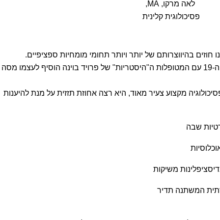
לאה מרקו, MA,
פסיכולוגית קלינית
 חוזים בהיווצרותם של יותר ויותר תחומי מומחיות ספציפיים.
כדור השלג שהחל להתגלגל בסוף המאה ה-19 עם המטופלות ה"היסטריות" של פרויד בוינה הוסיף לעצמו מסה
סיכולוגיה מקצוע צעיר מאוד, היא רצה אחוזת תזזית על מנת להיענות
רטיות שבה
כלוסיות
יסציפלינות משיקות
תית המשתנה תדיר