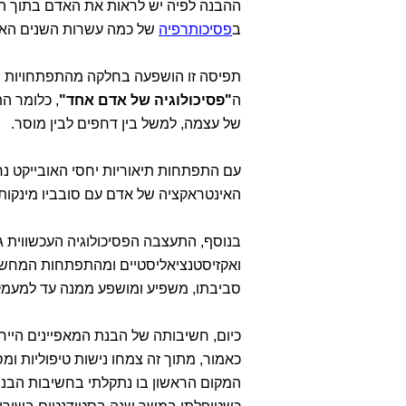
ההבנה לפיה יש לראות את האדם בתוך ההק
ב
פסיכותרפיה
של כמה עשרות השנים האח
תפיסה זו הושפעה בחלקה מהתפתחויות תי
ה
"פסיכולוגיה של אדם אחד"
, כלומר ה
של עצמה, למשל בין דחפים לבין מוסר.
עם התפתחות תיאוריות יחסי האובייקט נ
האינטראקציה של אדם עם סובביו מינקותו 
בנוסף, התעצבה הפסיכולוגיה העכשווית ג
ואקזיסטנציאליסטיים ומהתפתחות המחשב
סביבתו, משפיע ומושפע ממנה עד למעמק
כיום, חשיבותה של הבנת המאפיינים הייח
כאמור, מתוך זה צמחו נישות טיפוליות ומ
המקום הראשון בו נתקלתי בחשיבות הבנת