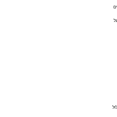
ם
ל
ול