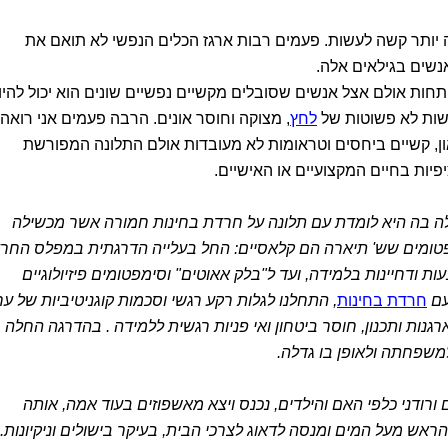
ה יותר קשה לעשות. פעמים רבות ארגז הכלים הנפשי לא תואם את
שים בגילאים אלה.
תחות אולם אצל אנשים שסובלים מקשיים נפשיים שונים הוא יכול להיו
ושות לא פשוטות של
לחץ
, מצוקה וחוסר אונים. הרבה פעמים אני רואה
ן, קשיים ביחסים וטראומות לא מעובדות אולם התלונה המפורשת
יות בחיים המקצועיים או האישיים.
יל 22 בהפניית המכללה בה היא לומדת עם תלונה על חרדת בחינות חמורה אשר מכשילה
ימפטומים שש' תיארה הם קלאסיים: החל בעלייה הדרגתית במפלס החר
 ודחיינות בלמידה, ועד ל"בלק אאוטים" וסימפטומים פיזיולוגיים
עם
חרדת בחינות
, התחלנו לגלות רקע רגשי וסכמות קוגניטיביות של ער
גנות ותכנון, חוסר ביטחון ואי פניות רגשית ללמידה . בהדרגה החלה
משפחתה ולאופן בו גדלה.
רודני כלפי האם והילדים, נכנס ויצא מאשפוזים בעוד אמה, אותה
ש מעל המים ומנסה לדאוג לצרכי הבית, בעיקר בישולים וניקיונות. 