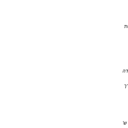
ת
דה
ך
ש'