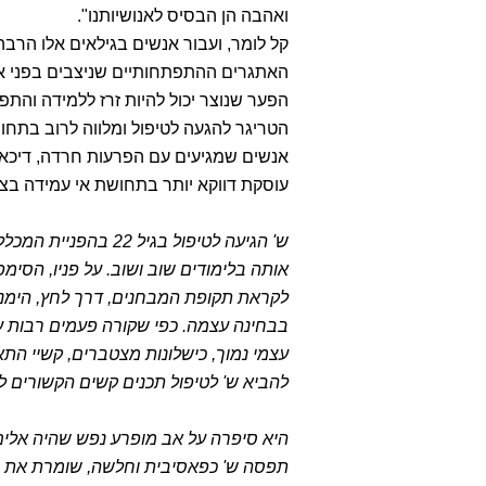
ואהבה הן הבסיס לאנושיותנו".
קל לומר, ועבור אנשים בגילאים אלו הרב
האתגרים ההתפתחותיים שניצבים בפני אנ
הפער שנוצר יכול להיות זרז ללמידה והתפ
הטריגר להגעה לטיפול ומלווה לרוב בתח
אנשים שמגיעים עם הפרעות חרדה, דיכאו
עוסקת דווקא יותר בתחושת אי עמידה בציפ
ש' הגיעה לטיפול בג
אותה בלימודים שוב ושוב. על פניו, הס
לקראת תקופת המבחנים, דרך לחץ, הימנעות
בבחינה עצמה. כפי שקורה פעמים רבות 
עצמי נמוך, כישלונות מצטברים, קשיי התאר
להביא ש' לטיפול תכנים קשים הקשורים ל
היא סיפרה על אב מופרע נפש שהיה אלים ו
תפסה ש' כפאסיבית וחלשה, שומרת את הרא