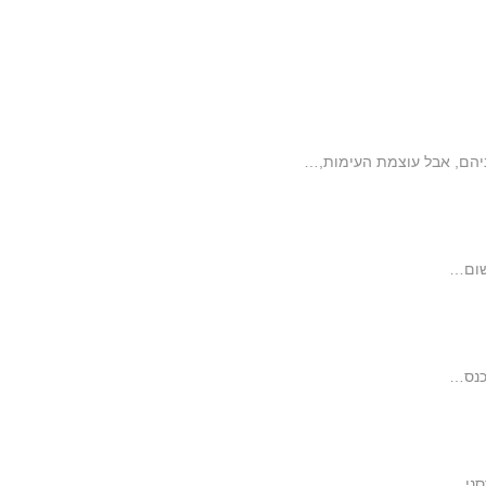
ניהם, אבל עוצמת העימות,…
 שום…
כנס…
סני…