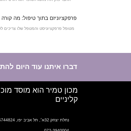
פרפקציוניזם בתוך טיפול: מה קורה
מטופל פרפקציוניסט והמטפל שלו צריכים לש
דברו איתנו עוד היום לה
מכון טמיר הוא מוסד מוכ
קליניים
נחלת יצחק 32א׳, תל אביב יפו, 6744824
072-3940004