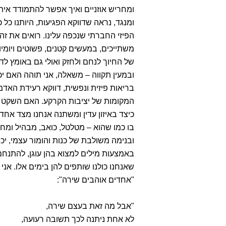
ומחריש אוזניים ואיך אפשר להתמודד אית
ומנגד, נראה שדווקא הפגיעות, היותנו כל
הפיזי החברתי שנכפה עלינו. רואים את זה
משתייכים, במעשים קטנים, פשוטים ויומי
של החיוך לנחם ולחזק ואולי גם באומץ לדב
ובמעין תקווה – משאלה, אני תוהה האם יכו
בריאות פיזית ונפשית, דווקא רעידת האד
המקומות של יציבות הקרקע. האם השקט הח
כיצד באיזון עדין ומשתנה אנחנו מצד אחד
בו כמו שהוא – מטלטל, כואב, מבהיל ומחר
ובנימה משולבת של כנות והומור עצמי, יכ
באמצעות מילים למצוא בהן עוגן, להתנחם
שאנחנו כולנו שותפים להן בימים אלו. א
"אחדים אוהבים שירה":
"אבל מה זאת בעצם שירה,
לא אחת ניתנה לכך תשובה רעועה,