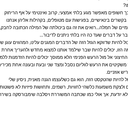
ו?
 כך חשופים מאפשר מגע בלתי אמצעי, קרוב ואינטימי על אף הריחוק
 בקשרים בינאישיים, בפגישות עם מטופלים, בקהילות אליהן אנחנו
ומיים של חמלה...רואים את זה גם ביכולתה של המילה הכתובה לחבק,
ר על דברים שעד כה היו בלתי ניתנים לדיבור...
ל להיות שדווקא הגזל הזה של הדברים המגנים עלינו, המהווים עוגן של
מה הזו, יכולים להיות שבר שילמד אותנו למצוא מחדש ולהעריך אחרת 
יצוני אל מול הרעש הפנימי הלא ממוסך יכולים להיות הזדמנות ללמו
 משקיטים את הרעש לווליום נסבל ומצד שני ובעת ובעונה אחת מכירי
יש אוזניים.
ול להיות שהטקסט הזה, הוא גם כשלעצמו הגנה מאנית, ניסיון שלי
 ולצקת משמעות כלשהי לחוויות, רשמים, ותחושות פיזיות לא פשוטות
ני לא יודעת, אך אולי כמו שכתבה המשוררת ויסלבה שימבורסקה בשירה