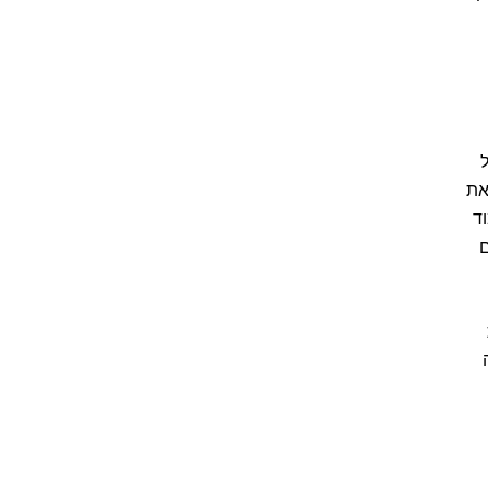
את
ד
ם