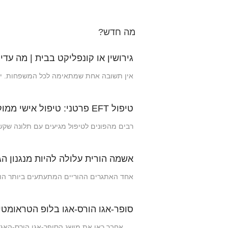
מה חדש?
גירושין או קונפליקט בבית | מה עדי
אין תשובה אחת שמתאימה לכל המשפחות. ילד
טיפול EFT פרטני: טיפול אישי ממוקד רגש (EFIT)
רבים מהפונים לטיפול מגיעים עם תלונה שקשה
אשמה הורית עלולה להיות מנגנון ה
אחד האתגרים ההוריים המתעתעים ביותר הוא 
סופר-אגו הורס-אגו בלופ הטראומטי
אחבר כאן את מושג הסופר-אגו הורס-האגו של