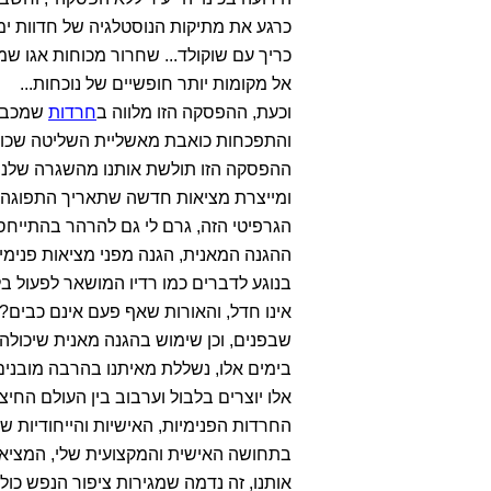
כרגע את מתיקות הנוסטלגיה של חדוות 
כריך עם שוקולד... שחרור מכוחות אגו שמ
אל מקומות יותר חופשיים של נוכחות...
וכעת, ההפסקה הזו מלווה ב
חרדות
שמכבידו
והתפכחות כואבת מאשליית השליטה שכולנו 
ההפסקה הזו תולשת אותנו מהשגרה שלנו, 
ומייצרת מציאות חדשה שתאריך התפוגה של
הגרפיטי הזה, גרם לי גם להרהר בהתייחסו
ההגנה המאנית, הגנה מפני מציאות פנימית
בנוגע לדברים כמו רדיו המושאר לפעול ב
אינו חדל, והאורות שאף פעם אינם כבים
שבפנים, וכן שימוש בהגנה מאנית שיכולה ל
בימים אלו, נשללת מאיתנו בהרבה מובנים
אלו יוצרים בלבול וערבוב בין העולם החיצ
החרדות הפנימיות, האישיות והייחודיות ש
בתחושה האישית והמקצועית שלי, המציאות 
אותנו, זה נדמה שמגירות ציפור הנפש כולן