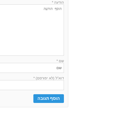
הודעה *
שם *
דוא"ל (לא יפורסם) *