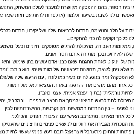
ימי בית הספר, בהם ההפסקה מקושרת למעבר לעולם המשחק, התנועה
אפשרים לנו לשבת בשיעור וללמוד (או לפחות להיות עם חזות שכזו ☺)
ת על הלב והנשימה, חרדות לבריאות שלנו ושל יקירנו, חרדות כלכליו
כל כך זקוקים לה כדי להתקיים...
ממקומות העבודה, מהיכולת להרגיש מסופקים, חיוניים ובעלי משמעו
ה לא ידוע, ובכך מותירה אותנו חסרי אונים.
ת של ויניקוט לאחת ההגנות שאנו כבני אדם עושים בהן שימוש, והיא
 שלא ניתן לשאת, תחושות דיכאוניות של מוות פנימי. הוא כותב: "ומה
לא הפסקה? ומה בנוגע לחיים בעיר כמו לונדון, עם הרעש שלה שלעולם
? כל אחד מהם מדגים את ההרגעה בעזרת המציאות אל מול המוות
היות נורמלית" (בתוך "עצמי אמיתי, עצמי כוזב").
 היכולת לתת לרעש החיצוני למסך את הכאב שבפנים... ובמקביל, ימי
וני לפנימי – בין החרדות הממשיות, הקונקרטיות, ההישרדותיות לבין
ל כל אחד מאיתנו. מתערבב האישי עם הציבורי, הפרטי והכוללני.
הנוכחית מגבירה את הווליום לנושאים פנימיים וחיצוניים שהעסיקו
 פתוחות והתוכן מתערבל ויוצר אצל רובנו רעש פנימי שעשוי להיות מצ