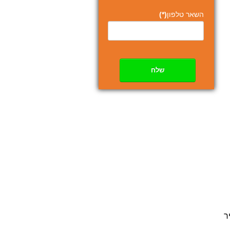
השאר טלפון
(*)
שלח
ר