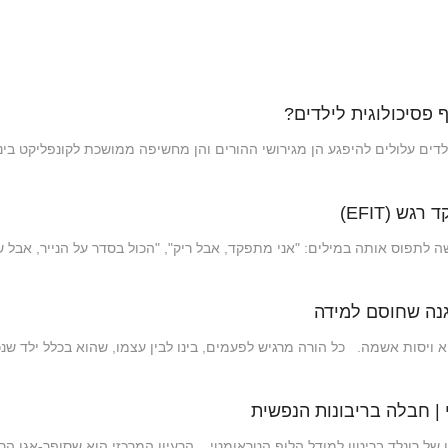
ף פסיכולוגית לילדים?
ים עלולים להיפגע הן מגירושי ההורים והן מחשיפה ממושכת לקונפליקט בי
 לתפוס אותה במילים: "אני מתפקד, אבל ריק", "הכול בסדר על הנייר, אבל
גנה שחוסם למידה
ויסות אשמה. כל הורה מרגיש לפעמים, בינו לבין עצמו, שהוא בכלל ילד שנ
 | חבלה בריבונות הנפשית
 רונלד בריטון למודל הלופ הטראומטי. הרעיון המרכזי הוא שסופר-אגו הר