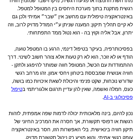
מתרחשת החמצה או פגיעה רגשית, מיקרו-שבר שמזמין חוויה
רגשית מתקנת בתוך מערכת היחסים בין המטופל למטפל.
באינטראקציה טיפולית עם מחשב אין ״שבר״ אמיתי ולכן גם
לא קיים תהליך תיקון; המענה שניתן ע״י המודל מדויק לרוב, וזה
יתרון, אבל אליה וקוץ בה - הוא נטול ממד התפתחותי.
בפסיכותרפיה, בעיקר בטיפול דינמי, הרגע בו המטפל טועה,
הודף או לא זוכר, הוא לא רק טעות אלא צוהר חשוב לשינוי. דרך
ההתמודדות עם הכשל, המטופל חווה שמותר להיפגע ולתקן -
חוויה אנושית שמבססת ביטחון ויחסי אמון. זהו מרחב רגשי
שדורש נוכחות, שקט פנימי והיכולת לשאת איכויות כמו בושה,
כעס, חמלה ואשמה, שאין להן עדיין תרגום אלגוריתמי ב
טיפול
פסיכולוגי ב-AI
.
נכון להיום, בינה מלאכותית יכולה לדמות שפה אמפתית, לזהות
רגשות או דפוסי תקשורת, אך חסרה את המרכיב החיוני של
תיקון חוויה בינאישית. בלי האפשרות הזו, חסר באינטראקציה
עומק רגשי אמיתי, והוא מציע רק ניהול תקשורת מדויק.