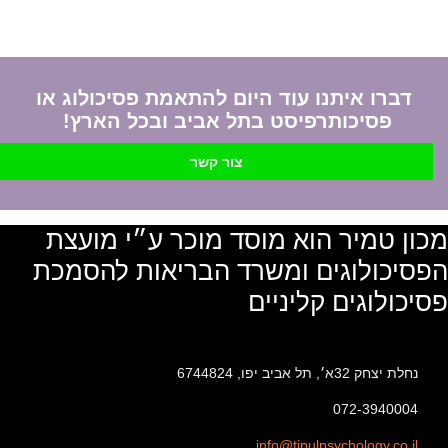
דברו איתנו עוד היום להתאמת פסיכולוג או
פסיכותרפיסט בתל אביב ובכל הארץ!
צור קשר
מכון טמיר הוא מוסד מוכר ע״י מועצת
הפסיכולוגים ומשרד הבריאות להסמכת
פסיכולוגים קליניים
נחלת יצחק 32א׳, תל אביב יפו, 6744824
072-3940004
info@tipulpsychology.co.il