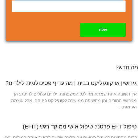
שלח
מה חדש?
גירושין או קונפליקט בבית | מה עדיף פסיכולוגית לילדים?
אין תשובה אחת שמתאימה לכל המשפחות. ילדים עלולים להיפגע הן
מגירושי ההורים והן מחשיפה ממושכת לקונפליקט ביניהם, אבל עוצמת
העימות,…
טיפול EFT פרטני: טיפול אישי ממוקד רגש (EFIT)
רבים מהפונים לטיפול מגיעים עם תלונה שקשה לתפוס אותה במילים: "אני