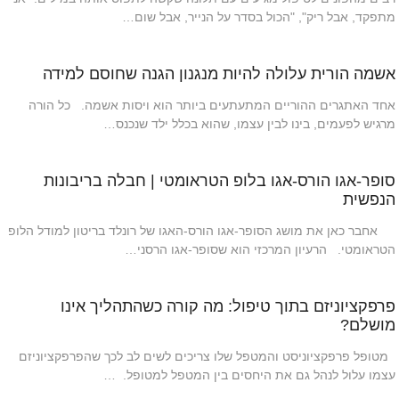
מתפקד, אבל ריק", "הכול בסדר על הנייר, אבל שום…
אשמה הורית עלולה להיות מנגנון הגנה שחוסם למידה
אחד האתגרים ההוריים המתעתעים ביותר הוא ויסות אשמה. כל הורה
מרגיש לפעמים, בינו לבין עצמו, שהוא בכלל ילד שנכנס…
סופר-אגו הורס-אגו בלופ הטראומטי | חבלה בריבונות
הנפשית
אחבר כאן את מושג הסופר-אגו הורס-האגו של רונלד בריטון למודל הלופ
הטראומטי. הרעיון המרכזי הוא שסופר-אגו הרסני…
פרפקציוניזם בתוך טיפול: מה קורה כשהתהליך אינו
מושלם?
מטופל פרפקציוניסט והמטפל שלו צריכים לשים לב לכך שהפרפקציוניזם
עצמו עלול לנהל גם את היחסים בין המטפל למטופל. …