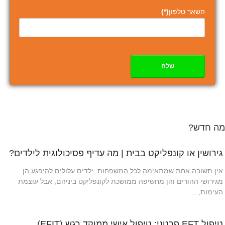
השאר טלפון
(*)
שלח
מה חדש?
גירושין או קונפליקט בבית | מה עדיף פסיכולוגית לילדים?
אין תשובה אחת שמתאימה לכל המשפחות. ילדים עלולים להיפגע הן
מגירושי ההורים והן מחשיפה ממושכת לקונפליקט ביניהם, אבל עוצמת
העימות,…
טיפול EFT פרטני: טיפול אישי ממוקד רגש (EFIT)