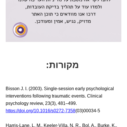
מקורות:
Bisson J. I. (2003). Single-session early psychological
interventions following traumatic events. Clinical
psychology review, 23(3), 481–499.
https://doi.org/10.1016/s0272-7358
(03)00034-5
Harris-Lane, L. M., Keeler-Villa, N. R., Bol, A., Burke, K.,