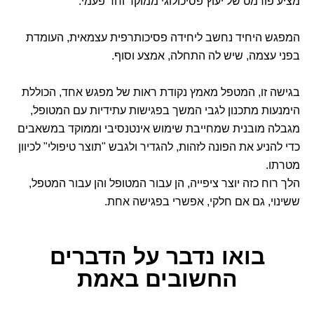
מציע פורמט של יעוץ פסיכולוגי ממוקד וחד פעמי.
המפגש היחיד נחשב ליחידה פסיכותרפית עצמאית, העומדת
בפני עצמה, שיש לה התחלה, אמצע וסוף.
בגישה זו, המטפל מאמץ נקודת ראות של מפגש אחד, הכוללת
הימנעות מתכנון לגבי המשך בפגישות עתידיות עם המטופל,
מגבלה מובנית שמחייבת שימוש אינטנסיבי וממוקד במשאבים
כדי להניע את הפונה לזהות, להגדיר ולגבש "תוצר טיפולי" לכיוון
מטרתו.
הלך רוח כזה יוצר ציפייה, הן עבור המטופל והן עבור המטפל,
ששינוי, גם אם חלקי, אפשרי בפגישה אחת.
בואו נדבר
על הדברים
החשובים באמת