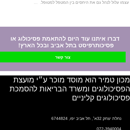
עצמו עלול לנהל גם את היחסים בין המטפל למטופל. …
דברו איתנו עוד היום להתאמת פסיכולוג או
פסיכותרפיסט בתל אביב ובכל הארץ!
צור קשר
מכון טמיר הוא מוסד מוכר ע״י מועצת
הפסיכולוגים ומשרד הבריאות להסמכת
פסיכולוגים קליניים
נחלת יצחק 32א׳, תל אביב יפו, 6744824
072-3940004