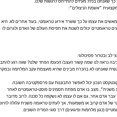
שאנחנו בכלל מעיזים להתייחס לרגשות שלנו.
קצועית ״אשמת הניצולים״:
אשים את עצמו על כך ששרד אירוע טראומטי, בעוד אחרים לא. היא
ים טראומטיים יכולים לשנות את תפיסת העולם של האדם ולגרום לו
ה נראה לנו שמה קשור העצב/ הכעס/ הפחד שלנו? שווה רגע להתבונ
שית שאנחנו לא בהכרח מבינים שהיא מועצמת עקב המלחמה ובמקר
נטקסט הנכון יכול לאפשר התבוננות עם פרספקטיבה חשובה.
ציה משנית״, מצב בו אדם מפתח תסמינים פוסט-טראומטיים לאחר
בר אדם אחר, גם אם לו עצמו לא נשקפה כל סכנה. לרוב מדובר
 של אדם קרוב או משמעותי, אך לעתים טראומה משנית עלולה להיווצ
יים (כגון מלחמות ופיגועים) דרך סוגי המדיה השונים.