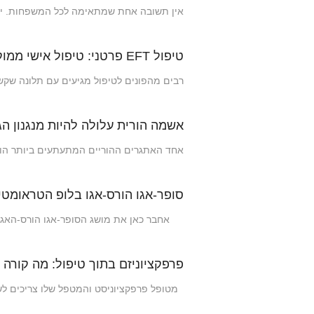
אין תשובה אחת שמתאימה לכל המשפחות. ילד
טיפול EFT פרטני: טיפול אישי ממוקד רגש (EFIT)
רבים מהפונים לטיפול מגיעים עם תלונה שקשה
אשמה הורית עלולה להיות מנגנון ה
אחד האתגרים ההוריים המתעתעים ביותר הוא 
סופר-אגו הורס-אגו בלופ הטראומטי
אחבר כאן את מושג הסופר-אגו הורס-האגו של
פרפקציוניזם בתוך טיפול: מה קורה
מטופל פרפקציוניסט והמטפל שלו צריכים לש