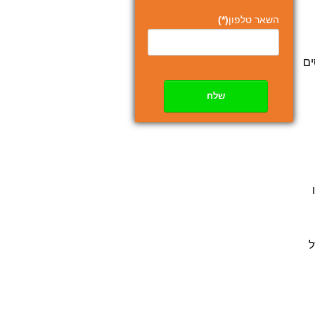
השאר טלפון
(*)
ים
שלח
ל