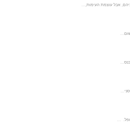
ניהם, אבל עוצמת העימות,…
 שום…
כנס…
סני…
ופל. …